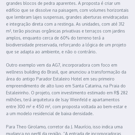
grandes blocos de pedra aparentes. A proposta é criar um
edifício que se dissolve na paisagem, com volumes horizontais
que lembram lajes suspensas, grandes aberturas envidraçadas
e integração direta com a restinga. As unidades, com até 312
m², terão piscinas orgânicas privativas e terraços com jardins
amplos, enquanto cerca de 60% do terreno terá a
biodiversidade preservada, reforçando a lógica de um projeto
que se adapta ao ambiente, e não o contrário.
Outro exemplo vem da AG7, incorporadora com foco em
wellness building do Brasil, que anunciou a transformação da
área do antigo Parador Estaleiro Hotel em seu primeiro
empreendimento de alto luxo em Santa Catarina, na Praia do
Estaleirinho. O projeto, com investimento estimado em R$ 282
milhões, terá arquitetura de Isay Weinfeld e apartamentos
entre 300 m² e 450 m², com proposta voltada ao bem-estar e
a um modelo residencial de baixa densidade.
Para Theo Girolamo, corretor da J. Maurício, isso indica uma
mudança no perfil da região. “A entrada de incorporadoras