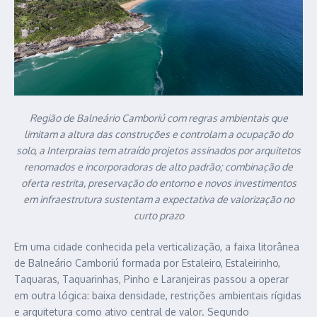
Região de Balneário Camboriú com regras ambientais que
limitam a altura das construções e controlam a ocupação do
solo, a Interpraias tem atraído projetos assinados por arquitetos
renomados e incorporadoras de alto padrão; combinação de
oferta restrita, preservação do entorno e novos investimentos
em infraestrutura sustentam a expectativa de valorização no
curto prazo
Em uma cidade conhecida pela verticalização, a faixa litorânea
de Balneário Camboriú formada por Estaleiro, Estaleirinho,
Taquaras, Taquarinhas, Pinho e Laranjeiras passou a operar
em outra lógica: baixa densidade, restrições ambientais rígidas
e arquitetura como ativo central de valor. Segundo