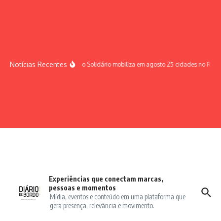
Ir para o conteúdo
Notícias Recentes
Sábado Solidário mobiliza em agosto 25 cidades no Rio G
Experiências que conectam marcas,
pessoas e momentos
Mídia, eventos e conteúdo em uma plataforma que
gera presença, relevância e movimento.